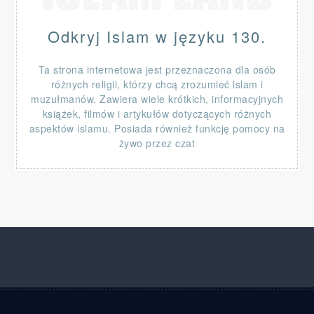
Odkryj Islam w języku 130.
Ta strona internetowa jest przeznaczona dla osób
różnych religii, którzy chcą zrozumieć islam i
muzułmanów. Zawiera wiele krótkich, informacyjnych
książek, filmów i artykułów dotyczących różnych
aspektów islamu. Posiada również funkcję pomocy na
żywo przez czat