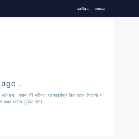
कोटीहरू
भाषाहरु
uage .
न खोज्छन्। यसमा धेरै संक्षिप्त, जानकारीपूर्ण किताबहरू, भिडीयो र
त च्याट मार्फत सुविधा दिन्छ