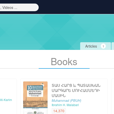
Articles
1
Books
ՏԱՍ ՀԱՐՑ և ՊԱՏԱՍԽԱՆ
ՄԱՐԳԱՐԵ ՄՈՒՀԱՄՄԵԴԻ
ՄԱՍԻՆ
 Al-Karim
Muhammad (PBUH)
Ibrahim H. Malabari
14,370