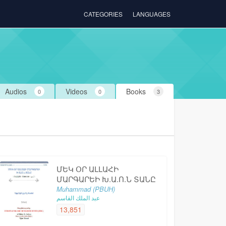
CATEGORIES
LANGUAGES
Audios
Videos
Books
0
0
3
ՄԵԿ ՕՐ ԱԼԼԱՀԻ
ՄԱՐԳԱՐԵԻ Խ.Ա.Ո.Ն ՏԱՆԸ
Muhammad (PBUH)
عبد الملك القاسم
13,851