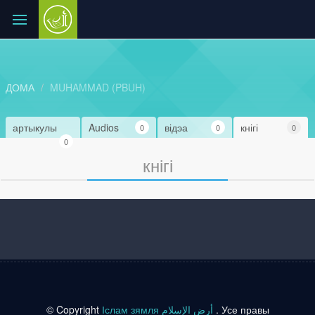
ДОМА
MUHAMMAD (PBUH)
артыкулы
Audios
відэа
кнігі
0
0
0
0
кнігі
© Copyright
Іслам зямля أرض الإسلام
. Усе правы