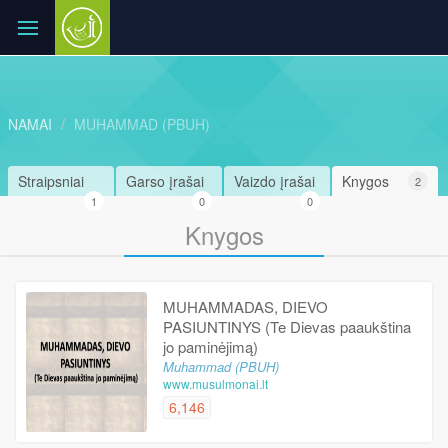
NAMAI
MUHAMMAD (PBUH)
Straipsniai
Garso įrašai
Vaizdo įrašai
Knygos
2
1
0
0
Knygos
MUHAMMADAS, DIEVO
PASIUNTINYS (Te Dievas paaukština
jo paminėjimą)
Muhammad (PBUH)
www.musulmonai.lt
6,146