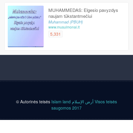
MUHAMMEDAS: Elgesio pavyzdys
naujam tūkstantmečiui
Muhammad (PBUH)
www.musulmonai.lt
5,331
© Autorinės teisės
Islam land أرض الإسلام
Visos teisės
saugomos 2017