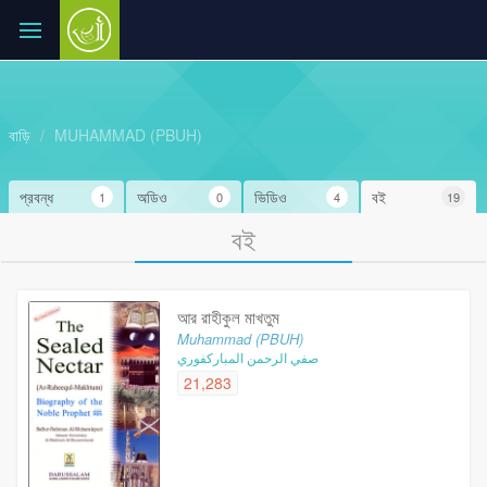
বাড়ি
MUHAMMAD (PBUH)
প্রবন্ধ
অডিও
ভিডিও
বই
1
0
4
19
বই
আর রাহীকুল মাখতুম
Muhammad (PBUH)
صفي الرحمن المباركفوري
21,283