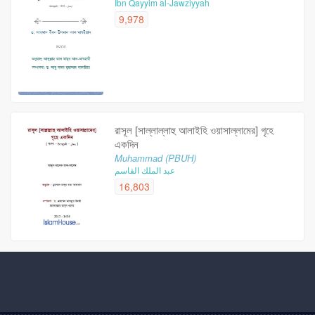
Ibn Qayyim al-Jawziyyah
9,978
রাসূল [সাল্লাল্লাহু আলাইহি ওয়াসাল্লামের] গৃহে
একদিন
Muhammad (PBUH)
عبد الملك القاسم
16,803