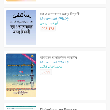
দয়া ও ভালোবাসার অনন্য বিশ্বনবী
Muhammad (PBUH)
أبو عبد الرحمن
208,173
ফাযায়েলে রহমাতুল্লিল আলামীন
Muhammad (PBUH)
محمد إقبال كيلاني
5,099
Паёмбаратро Бишнос