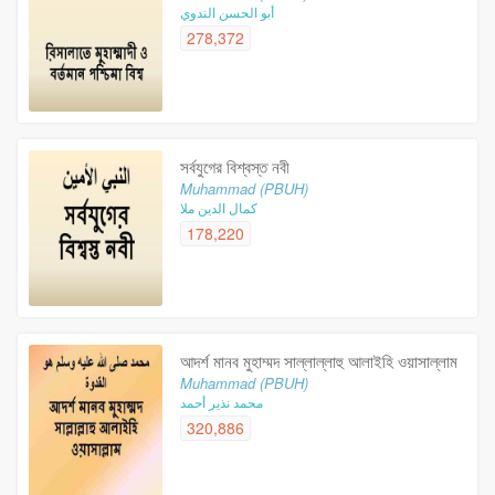
أبو الحسن الندوي
278,372
সর্বযুগের বিশ্বস্ত নবী
Muhammad (PBUH)
كمال الدين ملا
178,220
আদর্শ মানব মুহাম্মদ সাল্লাল্লাহু আলাইহি ওয়াসাল্লাম
Muhammad (PBUH)
محمد نذير أحمد
320,886