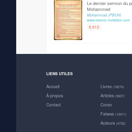
Le dernier sermon du p
Mohammed
Muhammad (PBUH)
www.islamic-invitation.com
9,912
LIENS UTILES
Accueil
Livres
(19270)
À propos
Articles
(5607)
Contact
Coran
Fatwas
(13311)
Auteurs
(4732)