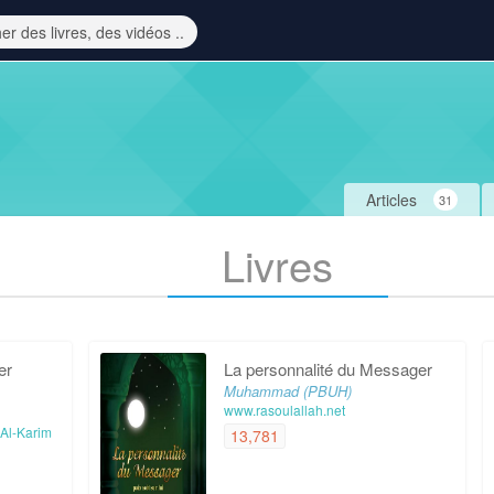
Articles
31
Livres
er
La personnalité du Messager
Muhammad (PBUH)
www.rasoulallah.net
 Al-Karim
13,781