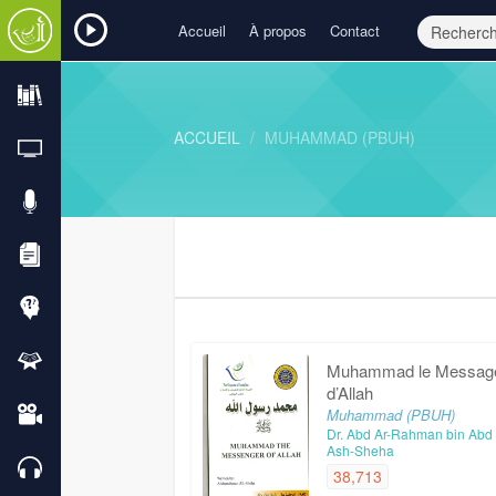
Accueil
À propos
Contact
ACCUEIL
MUHAMMAD (PBUH)
Muhammad le Messag
d’Allah
Muhammad (PBUH)
Dr. Abd Ar-Rahman bin Abd
Ash-Sheha
38,713