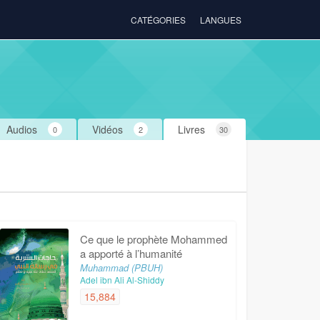
CATÉGORIES
LANGUES
Audios
Vidéos
Livres
0
2
30
Ce que le prophète Mohammed
a apporté à l’humanité
Muhammad (PBUH)
Adel ibn Ali Al-Shiddy
15,884