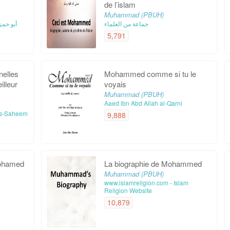
de l’islam
Muhammad (PBUH)
جماعة من العلماء
أبو حمز
5,791
nelles
Mohammed comme si tu le
lleur
voyais
Muhammad (PBUH)
Aaed ibn Abd Allah al-Qarni
as-Saheem
9,888
Mohamed
La biographie de Mohammed
Muhammad (PBUH)
www.islamreligion.com - Islam
Religion Website
10,879