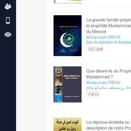
La grande famille proph
le prophète Muhammad,
du Messie
Muhammad (PBUH)
Zain Al-Abedeen Al-Rakab
127,345
Que disent-ils du Prop
Muhammad ?
Muhammad (PBUH)
الد بن مصطفى سالم أبو صالح
7,613
La réponse éclairée ou l
description de notre Pr