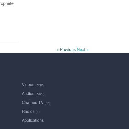
rophète
« Previous
Next »
Vidéos
(5205)
Audios
(5322)
Chaînes TV
(36)
Radios
(1)
Applications