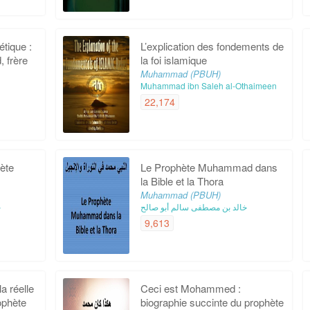
étique :
L’explication des fondements de
 frère
la foi islamique
Muhammad (PBUH)
Muhammad ibn Saleh al-Othaimeen
e
22,174
hète
Le Prophète Muhammad dans
la Bible et la Thora
Muhammad (PBUH)
خالد بن مصطفى سالم أبو صالح
خ
9,613
a réelle
Ceci est Mohammed :
ophète
biographie succinte du prophète