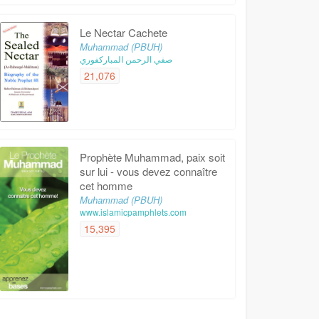
Le Nectar Cachete
Muhammad (PBUH)
صفي الرحمن المباركفوري
21,076
Prophète Muhammad, paix soit
sur lui - vous devez connaître
cet homme
Muhammad (PBUH)
www.islamicpamphlets.com
15,395