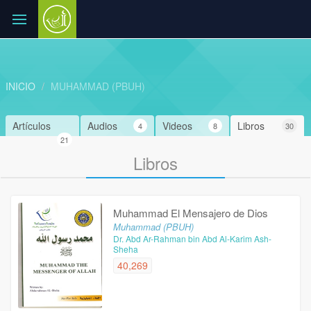
INICIO
MUHAMMAD (PBUH)
Artículos
Audios
Videos
Libros
4
8
30
21
Libros
Muhammad El Mensajero de Dios
Muhammad (PBUH)
Dr. Abd Ar-Rahman bin Abd Al-Karim Ash-
Sheha
40,269