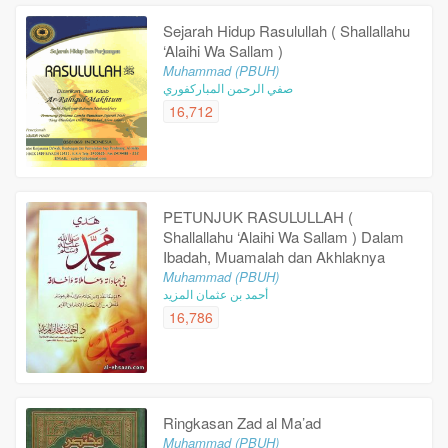
Sejarah Hidup Rasulullah ( Shallallahu
‘Alaihi Wa Sallam )
Muhammad (PBUH)
صفي الرحمن المباركفوري
16,712
PETUNJUK RASULULLAH (
Shallallahu ‘Alaihi Wa Sallam ) Dalam
Ibadah, Muamalah dan Akhlaknya
Muhammad (PBUH)
أحمد بن عثمان المزيد
16,786
Ringkasan Zad al Ma’ad
Muhammad (PBUH)