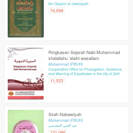
Ibn Qayyim al-Jawziyyah
74,598
Ringkasan Sejarah Nabi Muhammad
shalallahu ’alaihi wasallam
Muhammad (PBUH)
Cooperative Office for Propagation, Guidance,
and Warning of Expatriates in the city of Zelfi
11,523
Sirah Nabawiyah
Muhammad (PBUH)
عبد الغني المقدسي
121,086