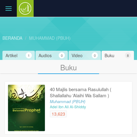
BERANDA
MUHAMMAD (PBUH)
Artikel
Audios
Video
Buku
1
0
0
8
Buku
40 Majlis bersama Rasulullah (
Shallallahu ‘Alaihi Wa Sallam )
Muhammad (PBUH)
Adel ibn Ali Al-Shiddy
13,623