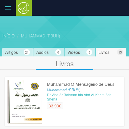
INÍCIO
MUHAMMAD (PBUH)
Artigos
Áudios
Vídeos
Livros
21
0
5
15
Livros
Muhammad O Mensageiro de Deus
Muhammad (PBUH)
Dr. Abd Ar-Rahman bin Abd Al-Karim Ash-
Sheha
33,936