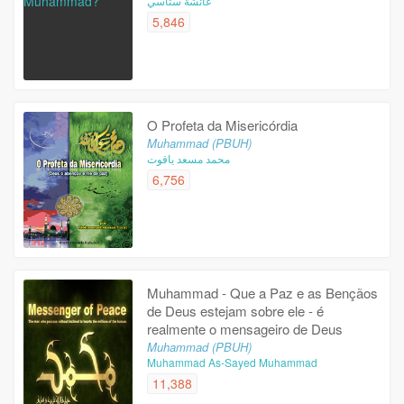
عائشة ستاسي
5,846
O Profeta da Misericórdia
Muhammad (PBUH)
محمد مسعد ياقوت
6,756
Muhammad - Que a Paz e as Bençãos
de Deus estejam sobre ele - é
realmente o mensageiro de Deus
Muhammad (PBUH)
Muhammad As-Sayed Muhammad
11,388