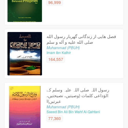
96,999
فصل هایی از زندگانی گهربار رسول الله
صلی الله علیه و آله و سلم
Muhammad (PBUH)
Imam Ibn Kathir
164,557
رسول اللہ صلى اللہ علیہ وسلم کے
الوَداعى کلمات (وصیتیں، نصیحتیں،
عبرتیں)ا
Muhammad (PBUH)
Saeed Bin Ali Bin Wahf Al-Qahtani
77,360