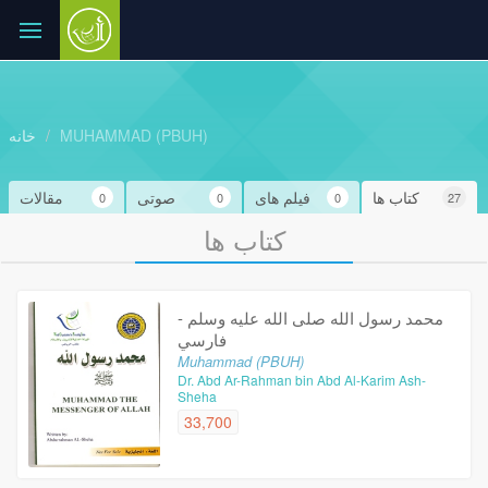
MUHAMMAD (PBUH)
خانه
کتاب ها
فیلم های
صوتی
مقالات
0
0
0
27
کتاب ها
محمد رسول الله صلى الله عليه وسلم -
فارسي
Muhammad (PBUH)
Dr. Abd Ar-Rahman bin Abd Al-Karim Ash-
Sheha
33,700