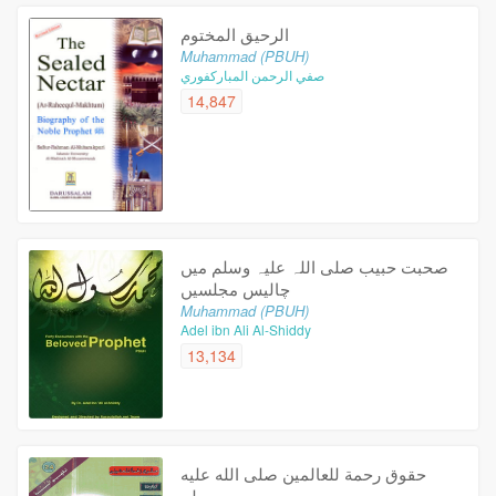
الرحیق المختوم
Muhammad (PBUH)
صفي الرحمن المباركفوري
14,847
صحبت حبیب صلى اللہ علیہ وسلم میں
چالیس مجلسیں
Muhammad (PBUH)
Adel ibn Ali Al-Shiddy
13,134
حقوق رحمة للعالمين صلى الله عليه
وسلم