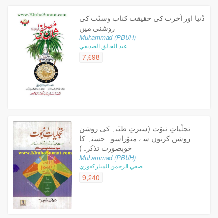
دُنیا اور آخرت کی حقیقت کتاب وسنّت کی
روشنی میں
Muhammad (PBUH)
عبد الخالق الصديقي
7,698
تجلّیاتِ نبوّت (سیرتِ طیّبہ کی روشن
روشن کرنوں سے منوّراسوہ حسنہ کا
خوبصورت تذکرہ)
Muhammad (PBUH)
صفي الرحمن المباركفوري
9,240