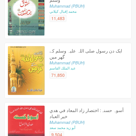
Muhammad (PBUH)
محمد إقبال كيلاني
11,483
ایک دن رسول صلى اللہ علیہ وسلم کے
گھر میں
Muhammad (PBUH)
عبد الملك القاسم
71,850
أسوہ حسنہ: اختصار زاد المعاد في هدي
خير العباد
Muhammad (PBUH)
أبو زيد محمد سعد
9,504