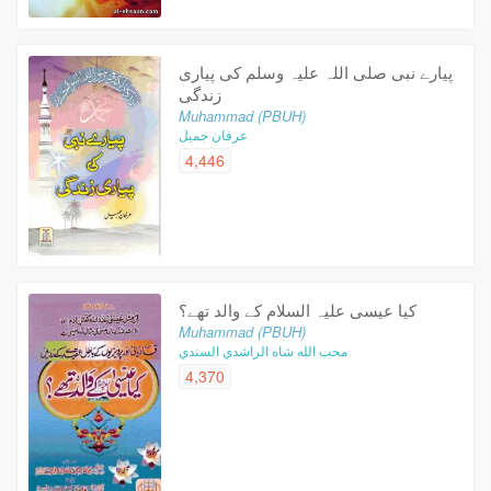
پیارے نبی صلى اللہ علیہ وسلم کی پیاری
زندگی
Muhammad (PBUH)
عرفان جميل
4,446
کیا عیسی علیہ السلام کے والد تھے؟
Muhammad (PBUH)
محب الله شاه الراشدي السندي
4,370