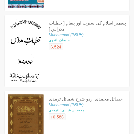
پیغمبر اسلام کی سیرت اور پیغام [ خطبات
مدراس ]
Muhammad (PBUH)
سليمان الندوي
6,524
خصائل محمدى اردو شرح شمائل ترمذی
Muhammad (PBUH)
محمد بن عيسى الترمذي
10,586