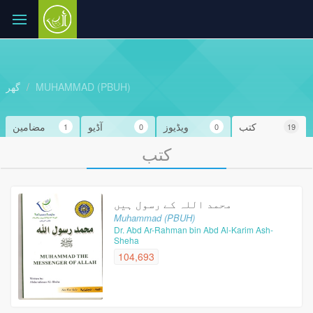
MUHAMMAD (PBUH)
گھر
کتب
ویڈیوز
آڈیو
مضامین
1
0
0
19
کتب
محمد اللہ کے رسول ہیں
Muhammad (PBUH)
Dr. Abd Ar-Rahman bin Abd Al-Karim Ash-
Sheha
104,693