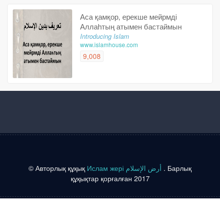
Аса қамқор, ерекше мейрмді
Аллаһтың атымен бастаймын
Introducing Islam
www.islamhouse.com
9,008
© Авторлық құқық
Ислам жері أرض الإسلام
. Барлық
құқықтар қорғалған 2017