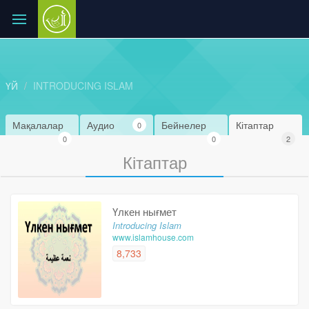
ҮЙ
INTRODUCING ISLAM
Мақалалар
Аудио
Бейнелер
Кітаптар
0
0
0
2
Кітаптар
Үлкен нығмет
Introducing Islam
www.islamhouse.com
8,733