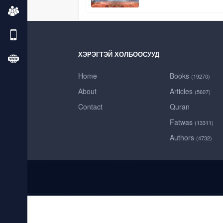
ХЭРЭГТЭЙ ХОЛБООСУУД
Home
Books
(19270)
About
Articles
(5607)
Contact
Quran
Fatwas
(13311)
Authors
(4732)