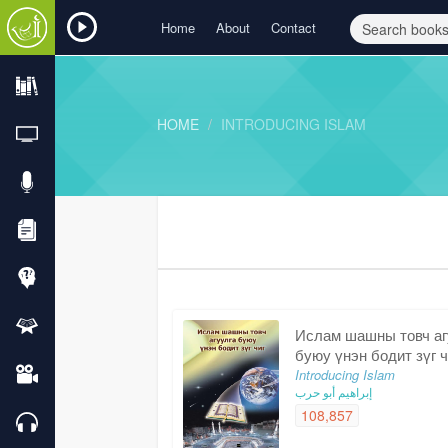
Home
About
Contact
HOME
INTRODUCING ISLAM
Ислам шашны товч аг
буюу үнэн бодит зүг ч
Introducing Islam
إبراهيم أبو حرب
108,857