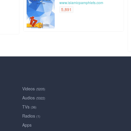
www.islamicpamphlets.com
5,891
Videos
(5205)
Audios
(5322)
TVs
(36)
Radios
(1)
Apps