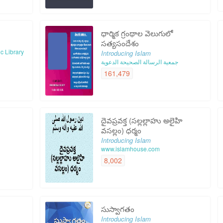
ధార్మిక గ్రంథాల వెలుగులో
సత్యసందేశం
c Library
Introducing Islam
جمعية الرسالة الصحيحة الدعوية
161,479
దైవప్రవక్త (సల్లల్లాహు అలైహి
వసల్లం) ధర్మం
Introducing Islam
www.islamhouse.com
8,002
సుస్వాగతం
Introducing Islam