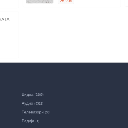
25,209
НАТА
Видеа
(5205)
Аудио
(5322)
Телевизори
(36)
Радија
(1)