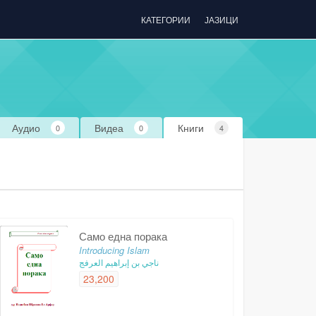
КАТЕГОРИИ
ЈАЗИЦИ
Аудио
Видеа
Книги
0
0
4
Само една порака
Introducing Islam
ناجي بن إبراهيم العرفج
23,200