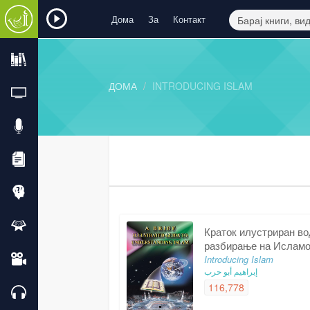
Дома
За
Контакт
ДОМА
INTRODUCING ISLAM
Краток илустриран во
разбирање на Ислам
Introducing Islam
إبراهيم أبو حرب
116,778