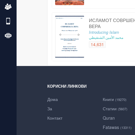
ИСЛАМОТ СОВРШЕ
ВЕРА
Introducing Islam
محمد الأمين الشنقيطي
14,631
КОРИСНИ ЛИНКОВИ
Дома
Книги
(19270)
За
Статии
(5607)
Контакт
Quran
Fatawas
(13311)