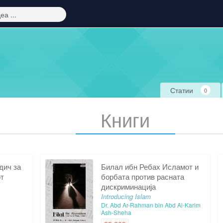
Статии
0
Книги
дич за
Билал ибн Ребах Исламот и
от
борбата против расната
дискриминација
Introducing Islam
Dr. Abd Ar-Rahman bin Abd Al-Karim
Ash-Sheha